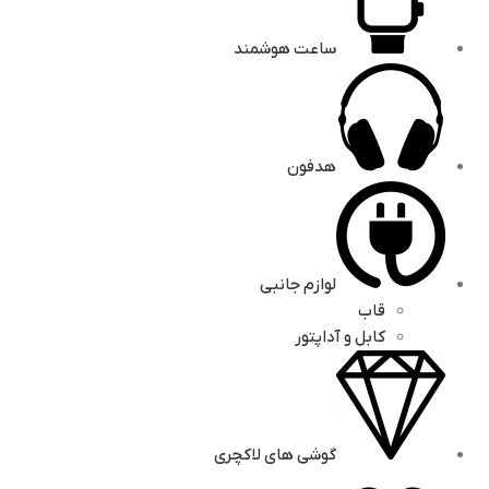
ساعت هوشمند
هدفون
لوازم جانبی
قاب
کابل و آداپتور
گوشی های لاکچری