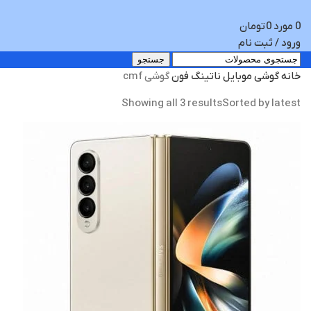
0
مورد
0
تومان
ورود / ثبت نام
جستجو
خانه
گوشی موبایل
ناتینگ فون
گوشی cmf
Showing all 3 results
Sorted by latest