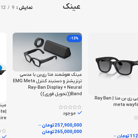
عینک
نمایش
9
12
-13%
عینک هوشمند متا ری‌بن با عدسی
ترنزیشنز و دستبند کنترل EMG Meta
Ray-Ban Display + Neural
Band((تحویل فوری))
عینک آفتابی ری بن متا | Ray Ban
meta wayfa
عینک
ite
موجود
ire
257,900,000
تومان
–
265,000,000
تومان
112
تومان
–
م