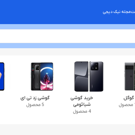
شت
مجله نیک دیجی
گوگل
خرید گوشی
گوشی زد تی ای
شیائومی
ل
5 محصول
4 محصول