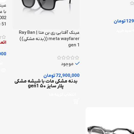
عین
با ع
002
129
تومان
e 51
 سبد خرید
عینک آفتابی ری بن متا | Ray Ban
meta wayfarer ((بدنه مشکی))
اتم
gen 1
000
موجود
اط
72,900,000
تومان
بدنه مشکی مات با شیشه مشکی
پلار سایز ۵۰ gen1
انتخاب گزینه ها