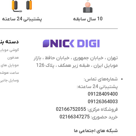
10 سال سابقه
پشتیبانی 24 ساعته
دسته بن
گوشی موبای
تهران ، خیابان جمهوری ، خیابان حافظ ، بازار
هدفون
موبایل ایران ، طبقه زیر همکف ، پلاک 126
موبایل های
ساعت هوشم
شماره‌های تماس:
وسایل جانبی
پشتیبانی 24 ساعته:
09128409400
09126364003
فروشگاه مرکزی:
02166752055
خرید حضوری:
02166347275
شبکه های اجتماعی ما