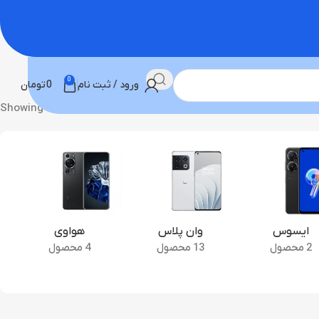
0
ورود / ثبت نام
0
تومان
Showing all 9 results
ایسوس
وان پلاس
هواوی
2 محصول
13 محصول
4 محصول