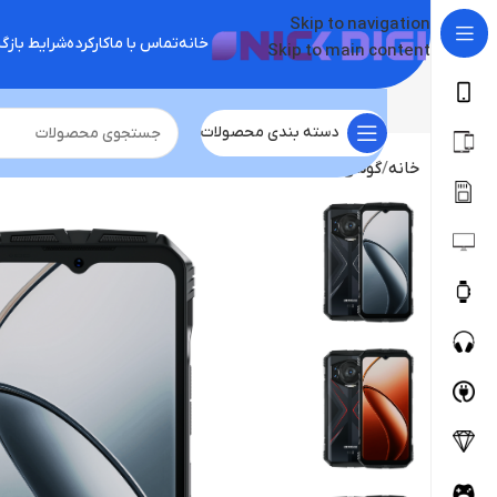
Skip to navigation
خانه
تماس با ما
کارکرده
شرایط باز
Skip to main content
دسته بندی محصولات
خانه
گوشی موبایل
دوجی
گوشی doogee S118 | حافظه 512 رم 12 گیگابایت(( گلوبال))