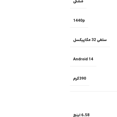
مشکی
1440p
سلفی 32 مگاپیکسل
Android 14
390گرم
6.58 اینچ