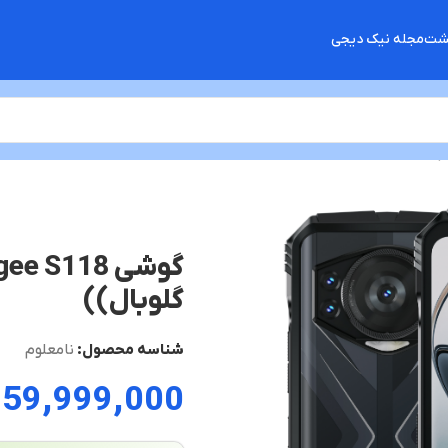
گشت
مجله نیک دیجی
گلوبال))
شناسه محصول:
نامعلوم
59,999,000
ت