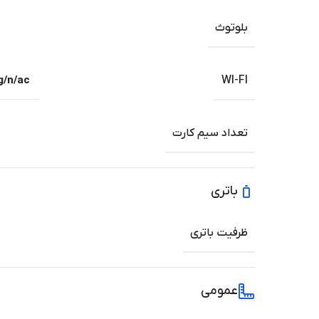
بلوتوث
g/n/ac
WI-FI
تعداد سیم کارت
باتری
ظرفیت باتری
عمومی