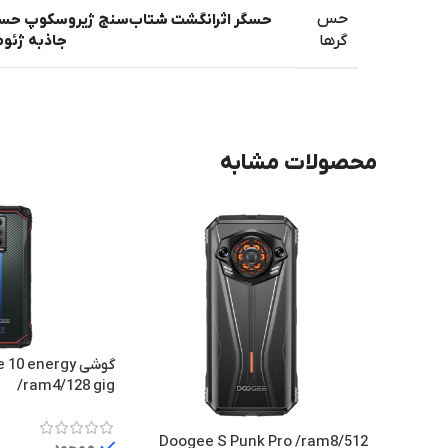
حس
حسگر اثرانگشت شتاب‌سنج ژیروسکوپ حسگ
جاذبه ژئو
گرها
محصولات مشابه
گوشی 0 energy
/ram4/128 gig
Doogee S Punk Pro /ram8/512