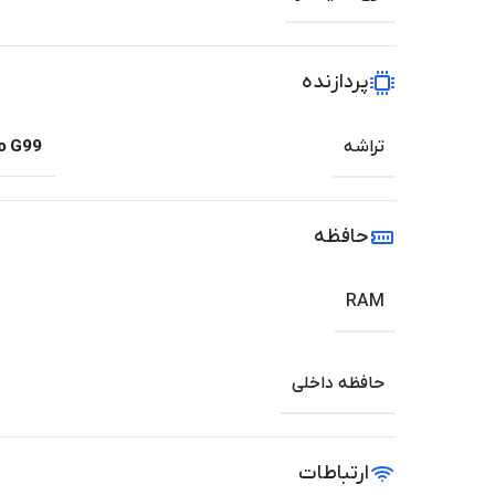
پردازنده
تراشه
o G99
حافظه
RAM
حافظه داخلی
ارتباطات