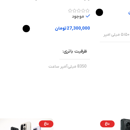
موجود
27,300,000
تومان
۵۱۵۰ میلی امپر
انتخاب گزینه ها
ظرفیت باتری
8350 میلی‌آمپر ساعت
16 مگاپیکسل
5.0
بلوتوث
Unisoc
16 مگاپیکسل
دوربین اصلی
Unisoc T7200
تراشه
1080
داغ
داغ