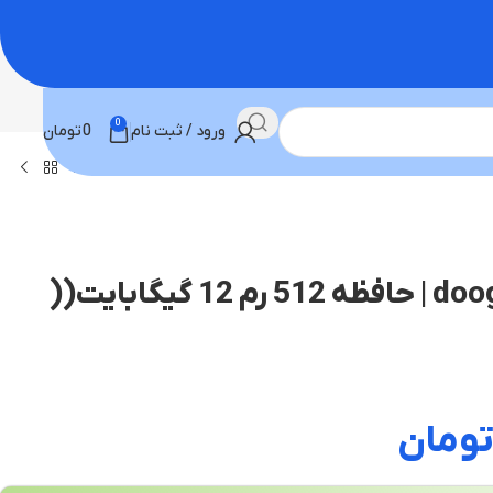
0
ورود / ثبت نام
0
تومان
گوشی doogee S118 | حافظه 512 رم 12 گیگابایت((
ومان